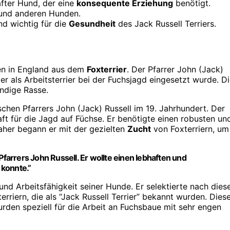
hafter Hund, der eine
konsequente Erziehung
benötigt.
n und anderen Hunden.
nd wichtig für die
Gesundheit
des Jack Russell Terriers.
ren in England aus dem
Foxterrier
. Der Pfarrer John (Jack)
der als Arbeitsterrier bei der Fuchsjagd eingesetzt wurde. D
ndige Rasse.
chen Pfarrers John (Jack) Russell im 19. Jahrhundert. Der
aft für die Jagd auf Füchse. Er benötigte einen robusten un
aher begann er mit der gezielten
Zucht
von Foxterriern, um
farrers John Russell. Er wollte einen lebhaften und
 konnte.”
nd Arbeitsfähigkeit seiner Hunde. Er selektierte nach dies
erriern, die als “Jack Russell Terrier” bekannt wurden. Dies
rden speziell für die Arbeit an Fuchsbaue mit sehr engen