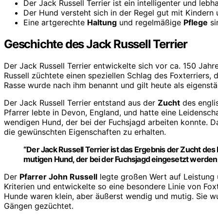
Der Jack Russell Terrier ist ein intelligenter und leb
Der Hund versteht sich in der Regel gut mit Kinder
Eine artgerechte
Haltung
und regelmäßige
Pflege
si
Geschichte des Jack Russell Terrier
Der Jack Russell Terrier entwickelte sich vor ca. 150 Jah
Russell züchtete einen speziellen Schlag des Foxterriers, 
Rasse wurde nach ihm benannt und gilt heute als eigenstä
Der Jack Russell Terrier entstand aus der
Zucht
des englis
Pfarrer lebte in Devon, England, und hatte eine Leidensch
wendigen Hund, der bei der Fuchsjagd arbeiten konnte. D
die gewünschten Eigenschaften zu erhalten.
“Der Jack Russell Terrier ist das Ergebnis der
Zucht
des P
mutigen Hund, der bei der Fuchsjagd eingesetzt werden
Der
Pfarrer John Russell
legte großen Wert auf Leistung u
Kriterien und entwickelte so eine besondere Linie von Foxt
Hunde waren klein, aber äußerst wendig und mutig. Sie wu
Gängen gezüchtet.