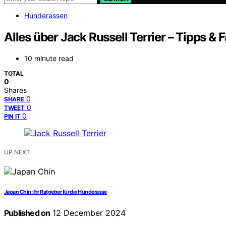
Hunderassen
Alles über Jack Russell Terrier – Tipps & 
10 minute read
TOTAL
0
Shares
0
SHARE
0
TWEET
0
PIN IT
UP NEXT
Japan Chin: Ihr Ratgeber für die Hunderasse
Published on
12 December 2024