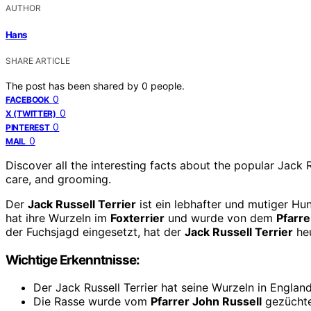
AUTHOR
Hans
SHARE ARTICLE
The post has been shared by
0
people.
0
FACEBOOK
0
X (TWITTER)
0
PINTEREST
0
MAIL
Discover all the interesting facts about the popular Jack R
care, and grooming.
Der
Jack Russell Terrier
ist ein lebhafter und mutiger Hu
hat ihre Wurzeln im
Foxterrier
und wurde von dem
Pfarre
der Fuchsjagd eingesetzt, hat der
Jack Russell Terrier
heu
Wichtige Erkenntnisse:
Der Jack Russell Terrier hat seine Wurzeln in Engla
Die Rasse wurde vom
Pfarrer John Russell
gezüchtet