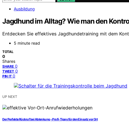
Ausbildung
Jagdhund im Alltag? Wie man den Kontroll
Entdecken Sie effektives Jagdhundetraining mit dem Kontr
5 minute read
TOTAL
0
Shares
0
SHARE
0
TWEET
0
PIN IT
UP NEXT
Der Perfekte Rückruf bei Ablenkung – Profi-Tipps für den Einsatz vor Ort