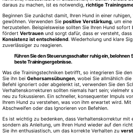
daraus zu machen, ist es notwendig,
richtige Trainings
Beginnen Sie zunächst damit, Ihren Hund in einer ruhige
gewöhnen. Verwenden Sie
positive Verstärkung
, um ein
herzustellen. Beispielsweise sollten Sie Ihren Hund sofort
fördert
Vertrauen
und sorgt dafür, dass er versteht, dass
Konsistenz ist entscheidend
. Wiederholung und klare Sig
zuverlässiger zu reagieren.
Führen Sie den Steuerungsschalter ruhig ein, belohnen 
beste Trainingsergebnisse.
Was die Trainingstechniken betrifft, so integrieren Sie de
Sie ihn bei
Gehorsamsübungen
, wobei Sie allmählich d
Befehl ignoriert oder abgelenkt ist, verwenden Sie den Sch
Verhaltenskorrekturen sollten niemals hart sein; vielmehr 
neu zu fokussieren. Ein schneller, konsequenter Impuls v
Ihrem Hund zu verstehen, was von ihm erwartet wird. Mit 
Abschweifen oder das Ignorieren von Befehlen.
Es ist wichtig zu bedenken, dass Verhaltenskorrektur mit 
sondern als Anleitung, um Ihren Hund wieder auf den richt
Sie ihn enthusiastisch, um das korrekte Verhalten zu
vers