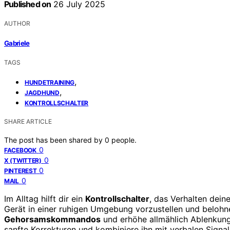
Published on
26 July 2025
AUTHOR
Gabriele
TAGS
,
HUNDETRAINING
,
JAGDHUND
KONTROLLSCHALTER
SHARE ARTICLE
The post has been shared by
0
people.
0
FACEBOOK
0
X (TWITTER)
0
PINTEREST
0
MAIL
Im Alltag hilft dir ein
Kontrollschalter
, das Verhalten dein
Gerät in einer ruhigen Umgebung vorzustellen und belohn
Gehorsamskommandos
und erhöhe allmählich Ablenkung
sanfte Korrekturen und kombiniere ihn mit verbalen Signa