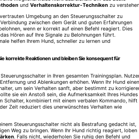
methoden
und
Verhaltenskorrektur-Techniken
zu verstehen
n, vertrauten Umgebung an den Steuerungsschalter zu
e Verbindung zwischen dem Gerät und guten Erfahrungen
 belohnen, wenn er korrekt auf einen Befehl reagiert. Dies
 das Hören auf Ihre Signale zu Belohnungen führt.
nale helfen Ihrem Hund, schneller zu lernen und
Sie korrekte Reaktionen und bleiben Sie konsequent für
n Steuerungsschalter in Ihren gesamten Trainingsplan. Nutze
ie Entfernung und Ablenkungen erhöhen. Wenn Ihr Hund eine
alter, um sein Verhalten sanft, aber bestimmt zu korrigiere
sollte sie ein Anstoß sein, die Aufmerksamkeit Ihres Hundes
om Schalter, kombiniert mit einem verbalen Kommando, hilft
der Zeit reduziert dies unerwünschtes Verhalten wie
einem Steuerungsschalter nicht als Bestrafung gedacht ist,
igen Weg zu bringen. Wenn Ihr Hund richtig reagiert, loben
tärken
. Falls nicht, wiederholen Sie ruhig den Befehl und