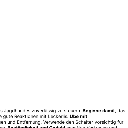
es Jagdhundes zuverlässig zu steuern.
Beginne damit
, das
e gute Reaktionen mit Leckerlis.
Übe mit
en und Entfernung. Verwende den Schalter vorsichtig für
len.
Beständigkeit und Geduld
schaffen Vertrauen und