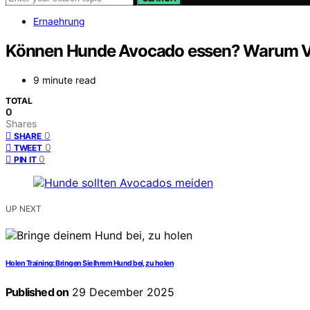
Ernaehrung
Können Hunde Avocado essen? Warum Vor
9 minute read
TOTAL
0
Shares
0
SHARE
0
TWEET
0
PIN IT
UP NEXT
Holen Training: Bringen Sie Ihrem Hund bei, zu holen
Published on
29 December 2025