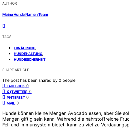
AUTHOR
Meine Hunde Namen Team
TAGS
,
ERNÄHRUNG
,
HUNDEHALTUNG
HUNDESICHERHEIT
SHARE ARTICLE
The post has been shared by
0
people.
0
FACEBOOK
0
X (TWITTER)
0
PINTEREST
0
MAIL
Hunde können kleine Mengen Avocado essen, aber Sie sollt
Mengen giftig sein kann. Während die nährstoffreiche Fruc
Fell und Immunsystem bietet, kann zu viel zu Verdauung