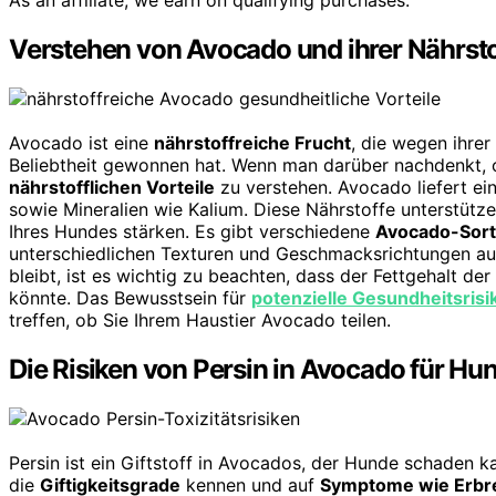
As an affiliate, we earn on qualifying purchases.
Verstehen von Avocado und ihrer Nähr
Avocado ist eine
nährstoffreiche Frucht
, die wegen ihrer
Beliebtheit gewonnen hat. Wenn man darüber nachdenkt, o
nährstofflichen Vorteile
zu verstehen. Avocado liefert ein
sowie Mineralien wie Kalium. Diese Nährstoffe unterstüt
Ihres Hundes stärken. Es gibt verschiedene
Avocado-Sor
unterschiedlichen Texturen und Geschmacksrichtungen auf
bleibt, ist es wichtig zu beachten, dass der Fettgehalt d
könnte. Das Bewusstsein für
potenzielle Gesundheitsrisi
treffen, ob Sie Ihrem Haustier Avocado teilen.
Die Risiken von Persin in Avocado für Hu
Persin ist ein Giftstoff in Avocados, der Hunde schaden 
die
Giftigkeitsgrade
kennen und auf
Symptome wie Erbre