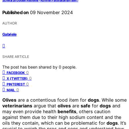
Schwarze Golden Retriever – Können Farbvarianten sein?
Published on
09 November 2024
AUTHOR
Gabriele
SHARE ARTICLE
The post has been shared by
0
people.
0
FACEBOOK
0
X (TWITTER)
0
PINTEREST
0
MAIL
Olives
are a contentious food item for
dogs
. While some
veterinarians
argue that
olives
are
safe
for
dogs
and
may even provide health
benefits
, others caution
against them due to their high sodium content and the
oils they contain, which can be problematic for
dogs
. It’s
crucial to weigh the pros and cons and understand how