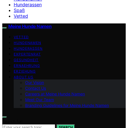
Hunderassen
Spaß
Vetted
Meine Hunde Namen
VETTED
HUNDENAMEN
HUNDERASSEN
EXPERTENRAT
GESUNDHEIT
ERNAEHRUNG
ERZIEHUNG
ABOUT US
Our Vision
Contact Us
Careers at Meine Hunde Namen
Meet Our Team
Branding Guidelines for Meine Hunde Namen
Search for:
SEARCH