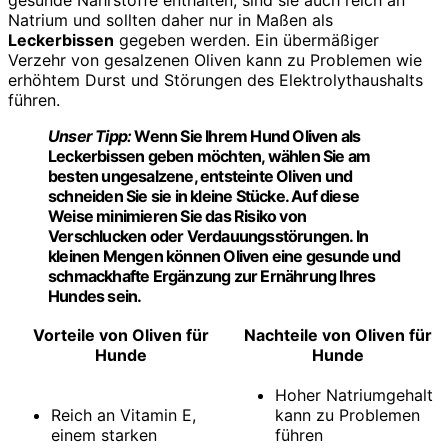
gesunde Nährstoffe enthalten, sind sie auch reich an
Natrium und sollten daher nur in Maßen als
Leckerbissen
gegeben werden. Ein übermäßiger
Verzehr von gesalzenen Oliven kann zu Problemen wie
erhöhtem Durst und Störungen des Elektrolythaushalts
führen.
Unser Tipp:
Wenn Sie Ihrem
Hund
Oliven als
Leckerbissen
geben möchten, wählen Sie am
besten ungesalzene, entsteinte Oliven und
schneiden Sie sie in kleine Stücke. Auf diese
Weise minimieren Sie das Risiko von
Verschlucken oder Verdauungsstörungen. In
kleinen Mengen können Oliven eine gesunde und
schmackhafte Ergänzung zur
Ernährung
Ihres
Hundes sein.
Vorteile von Oliven für
Nachteile von Oliven für
Hunde
Hunde
Hoher Natriumgehalt
Reich an Vitamin E,
kann zu Problemen
einem starken
führen