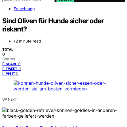
Ernaehrung
Sind Oliven für Hunde sicher oder
riskant?
12 minute read
TOTAL
0
Shares
0
SHARE
0
TWEET
0
PIN IT
UP NEXT