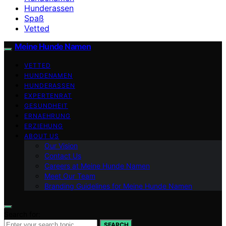
Hunderassen
Spaß
Vetted
Meine Hunde Namen
VETTED
HUNDENAMEN
HUNDERASSEN
EXPERTENRAT
GESUNDHEIT
ERNAEHRUNG
ERZIEHUNG
ABOUT US
Our Vision
Contact Us
Careers at Meine Hunde Namen
Meet Our Team
Branding Guidelines for Meine Hunde Namen
Search for:
SEARCH