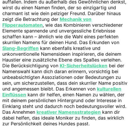
auffallen. Indem du außerhalb des Gewöhnlichen denkst,
wirst du einen Namen finden, der so einzigartig und
charmant ist wie dein pelziger Freund. Darüber hinaus
zeigt die Betrachtung der
Mechanik von
Flipperautomaten
, wie das Kombinieren verschiedener
Elemente spannende und unvergessliche Erlebnisse
schaffen kann – ähnlich wie die Wahl eines perfekten
skurrilen Namens für deinen Hund. Das Erkunden von
Slang-Begriffen
kann ebenfalls kreative und
unkonventionelle Namensideen inspirieren, die deinem
Haustier eine zusätzliche Ebene des Spaßes verleihen.
Die Berücksichtigung von
KI-Sicherheitslücken
bei der
Namenswahl kann dich daran erinnern, vorsichtig bei
unbeabsichtigten Assoziationen oder Bedeutungen zu
sein, um sicherzustellen, dass dein skurriler Name positiv
und angemessen bleibt. Das Erkennen von
kulturellen
Einflüssen
kann dir helfen, einen Namen zu wählen, der
mit deinem persönlichen Hintergrund oder Interesse in
Einklang steht und dadurch noch bedeutungsvoller wird.
Das Annehmen
kreativer Namensstrategien
kann dir
dabei helfen, das ideale Moniker zu finden, das wirklich
zur Persönlichkeit deines Hundes passt.