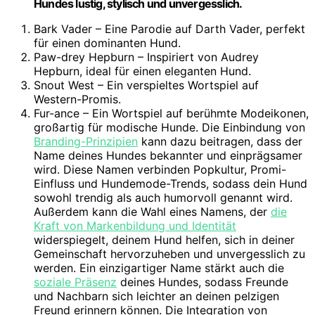
Hundes lustig, stylisch und unvergesslich.
Bark Vader – Eine Parodie auf Darth Vader, perfekt
für einen dominanten Hund.
Paw-drey Hepburn – Inspiriert von Audrey
Hepburn, ideal für einen eleganten Hund.
Snout West – Ein verspieltes Wortspiel auf
Western-Promis.
Fur-ance – Ein Wortspiel auf berühmte Modeikonen,
großartig für modische Hunde. Die Einbindung von
Branding-Prinzipien
kann dazu beitragen, dass der
Name deines Hundes bekannter und einprägsamer
wird. Diese Namen verbinden Popkultur, Promi-
Einfluss und Hundemode-Trends, sodass dein Hund
sowohl trendig als auch humorvoll genannt wird.
Außerdem kann die Wahl eines Namens, der
die
Kraft von Markenbildung und Identität
widerspiegelt, deinem Hund helfen, sich in deiner
Gemeinschaft hervorzuheben und unvergesslich zu
werden. Ein einzigartiger Name stärkt auch die
soziale Präsenz
deines Hundes, sodass Freunde
und Nachbarn sich leichter an deinen pelzigen
Freund erinnern können. Die Integration von