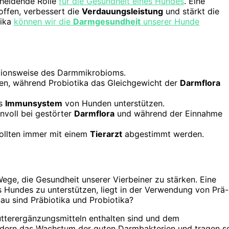
cheidende Rolle
für die Gesundheit eines Hundes
. Eine
ffen, verbessert die
Verdauungsleistung
und stärkt die
tika
können wir die
Darmgesundheit
unserer Hunde
nktionsweise des Darmmikrobioms.
n, während Probiotika das Gleichgewicht der
Darmflora
s
Immunsystem
von Hunden unterstützen.
nnvoll bei gestörter
Darmflora
und während der Einnahme
ollten immer mit einem
Tierarzt
abgestimmt werden.
ege, die Gesundheit unserer Vierbeiner zu stärken. Eine
Hundes zu unterstützen, liegt in der Verwendung von Prä-
au sind Präbiotika und Probiotika?
utterergänzungsmitteln enthalten sind und dem
ördern das Wachstum der guten Darmbakterien und tragen s