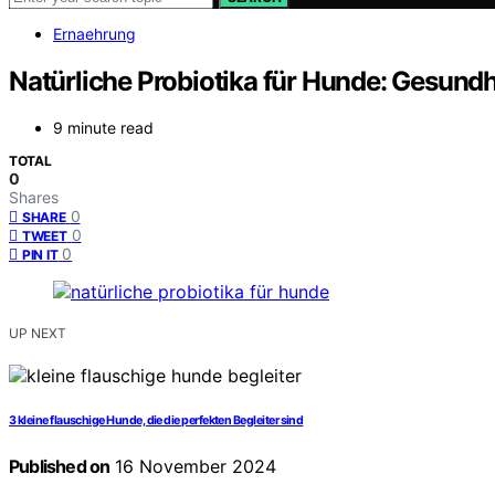
Ernaehrung
Natürliche Probiotika für Hunde: Gesundh
9 minute read
TOTAL
0
Shares
0
SHARE
0
TWEET
0
PIN IT
UP NEXT
3 kleine flauschige Hunde, die die perfekten Begleiter sind
Published on
16 November 2024