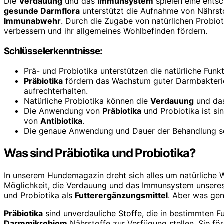
Die
Verdauung
und das
Immunsystem
spielen eine ents
gesunde Darmflora
unterstützt die Aufnahme von Nährsto
Immunabwehr
. Durch die Zugabe von natürlichen Probio
verbessern und ihr allgemeines Wohlbefinden fördern.
Schlüsselerkenntnisse:
Prä- und Probiotika unterstützen die natürliche Fu
Präbiotika
fördern das Wachstum guter Darmbakterie
aufrechterhalten.
Natürliche Probiotika können die
Verdauung
und da
Die Anwendung von
Präbiotika
und Probiotika ist si
von
Antibiotika
.
Die genaue Anwendung und Dauer der Behandlung s
Was sind Präbiotika und Probiotika?
In unserem Hundemagazin dreht sich alles um natürliche W
Möglichkeit, die Verdauung und das Immunsystem unseres 
und Probiotika als
Futterergänzungsmittel
. Aber was gen
Präbiotika
sind unverdauliche Stoffe, die in bestimmten F
Darmmikrobiom
Nährstoffe zur Verfügung stellen. Sie f