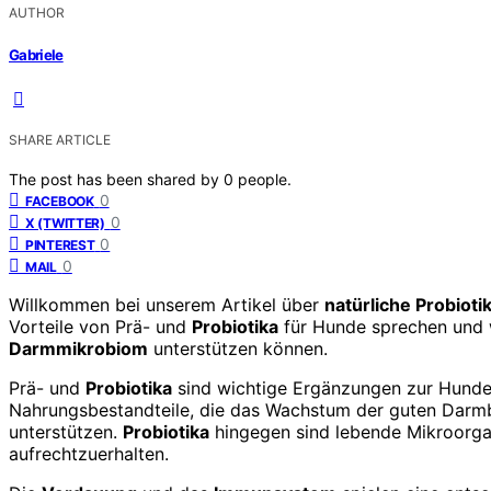
AUTHOR
Gabriele
SHARE ARTICLE
The post has been shared by
0
people.
0
FACEBOOK
0
X (TWITTER)
0
PINTEREST
0
MAIL
Willkommen bei unserem Artikel über
natürliche Probioti
Vorteile von Prä- und
Probiotika
für Hunde sprechen und 
Darmmikrobiom
unterstützen können.
Prä- und
Probiotika
sind wichtige Ergänzungen zur Hund
Nahrungsbestandteile, die das Wachstum der guten Darmb
unterstützen.
Probiotika
hingegen sind lebende Mikroorgan
aufrechtzuerhalten.