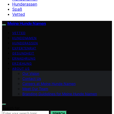
Hunderassen
Spaß
Vetted
Meine Hunde Namen
VETTED
HUNDENAMEN
HUNDERASSEN
EXPERTENRAT
GESUNDHEIT
ERNAEHRUNG
ERZIEHUNG
ABOUT US
Our Vision
Contact Us
Careers at Meine Hunde Namen
Meet Our Team
Branding Guidelines for Meine Hunde Namen
Search for:
SEARCH