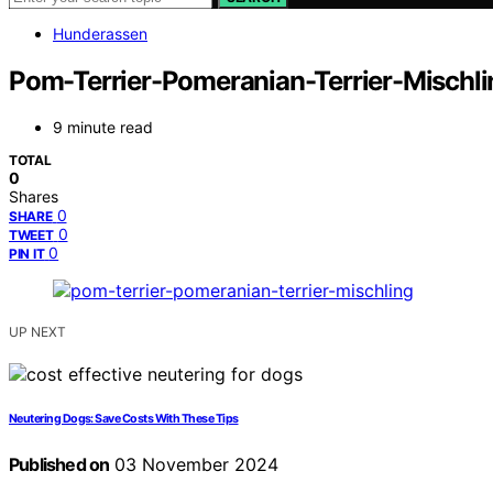
Hunderassen
Pom-Terrier-Pomeranian-Terrier-Mischli
9 minute read
TOTAL
0
Shares
0
SHARE
0
TWEET
0
PIN IT
UP NEXT
Neutering Dogs: Save Costs With These Tips
Published on
03 November 2024