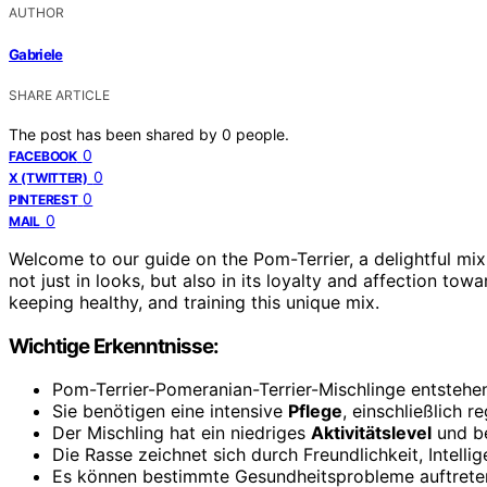
AUTHOR
Gabriele
SHARE ARTICLE
The post has been shared by
0
people.
0
FACEBOOK
0
X (TWITTER)
0
PINTEREST
0
MAIL
Welcome to our guide on the Pom-Terrier, a delightful mix
not just in looks, but also in its loyalty and affection tow
keeping healthy, and training this unique mix.
Wichtige Erkenntnisse:
Pom-Terrier-Pomeranian-Terrier-Mischlinge entstehe
Sie benötigen eine intensive
Pflege
, einschließlich 
Der Mischling hat ein niedriges
Aktivitätslevel
und be
Die Rasse zeichnet sich durch Freundlichkeit, Intellig
Es können bestimmte Gesundheitsprobleme auftreten,