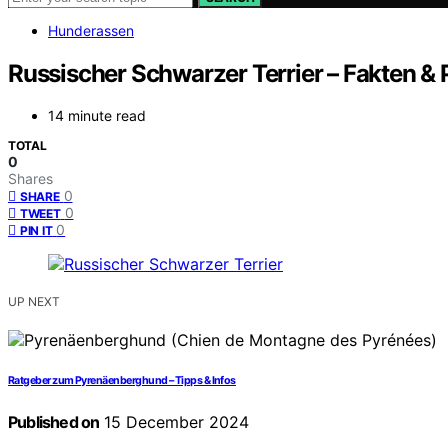
Hunderassen
Russischer Schwarzer Terrier – Fakten & 
14 minute read
TOTAL
0
Shares
0
SHARE
0
TWEET
0
PIN IT
UP NEXT
Ratgeber zum Pyrenäenberghund – Tipps & Infos
Published on
15 December 2024