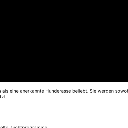
rn als eine anerkannte Hunderasse beliebt. Sie werden sowo
tzt.
zielte Zuchtprogramme