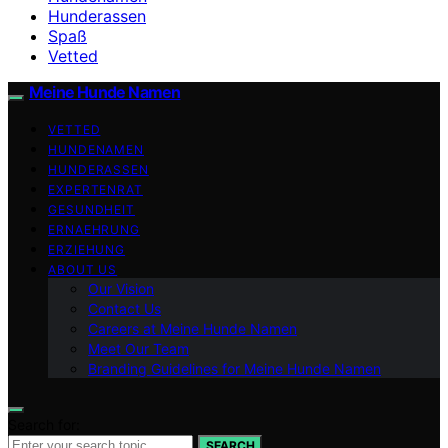
Hunderassen
Spaß
Vetted
Meine Hunde Namen
VETTED
HUNDENAMEN
HUNDERASSEN
EXPERTENRAT
GESUNDHEIT
ERNAEHRUNG
ERZIEHUNG
ABOUT US
Our Vision
Contact Us
Careers at Meine Hunde Namen
Meet Our Team
Branding Guidelines for Meine Hunde Namen
Search for:
SEARCH