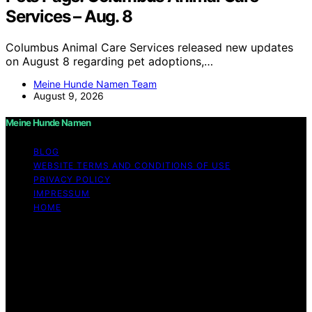
Services – Aug. 8
Columbus Animal Care Services released new updates
on August 8 regarding pet adoptions,…
Meine Hunde Namen Team
August 9, 2026
Meine Hunde Namen
BLOG
WEBSITE TERMS AND CONDITIONS OF USE
PRIVACY POLICY
IMPRESSUM
HOME
Copyright © 2026 Meine Hunde Namen Content on
Meine Hunde Namen is created and published using
artificial intelligence (AI) for general informational and
educational purposes. Affiliate disclaimer As an affiliate,
we may earn a commission from qualifying purchases.
We get commissions for purchases made through links