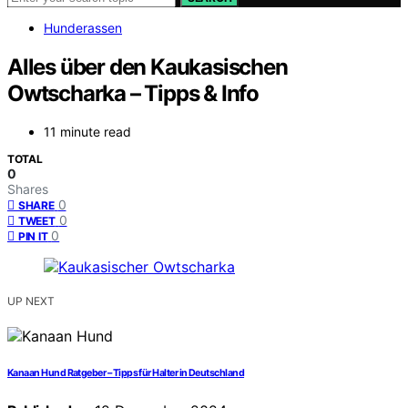
Hunderassen
Alles über den Kaukasischen
Owtscharka – Tipps & Info
11 minute read
TOTAL
0
Shares
0
SHARE
0
TWEET
0
PIN IT
UP NEXT
Kanaan Hund Ratgeber – Tipps für Halter in Deutschland