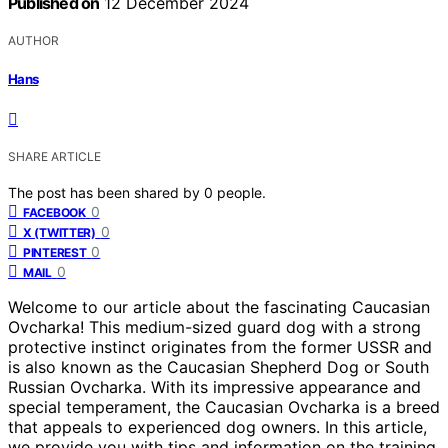
Published on
12 December 2024
AUTHOR
Hans
SHARE ARTICLE
The post has been shared by
0
people.
0
FACEBOOK
0
X (TWITTER)
0
PINTEREST
0
MAIL
Welcome to our article about the fascinating Caucasian
Ovcharka! This medium-sized guard dog with a strong
protective instinct originates from the former USSR and
is also known as the Caucasian Shepherd Dog or South
Russian Ovcharka. With its impressive appearance and
special temperament, the Caucasian Ovcharka is a breed
that appeals to experienced dog owners. In this article,
we provide you with tips and information on the training,