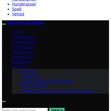
Hunderassen
Spaß
Vetted
Meine Hunde Namen
VETTED
HUNDENAMEN
HUNDERASSEN
EXPERTENRAT
GESUNDHEIT
ERNAEHRUNG
ERZIEHUNG
ABOUT US
Our Vision
Contact Us
Careers at Meine Hunde Namen
Meet Our Team
Branding Guidelines for Meine Hunde Namen
Search for:
SEARCH