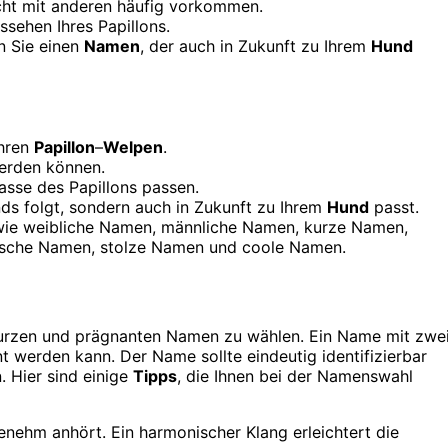
nicht mit anderen häufig vorkommen.
sehen Ihres Papillons.
n Sie einen
Namen
, der auch in Zukunft zu Ihrem
Hund
Ihren
Papillon
–
Welpen
.
erden können.
sse des Papillons passen.
nds folgt, sondern auch in Zukunft zu Ihrem
Hund
passt.
wie weibliche Namen, männliche Namen, kurze Namen,
ische Namen, stolze Namen und coole Namen.
 kurzen und prägnanten Namen zu wählen. Ein Name mit zwe
nt werden kann. Der Name sollte eindeutig identifizierbar
 Hier sind einige
Tipps
, die Ihnen bei der Namenswahl
enehm anhört. Ein harmonischer Klang erleichtert die