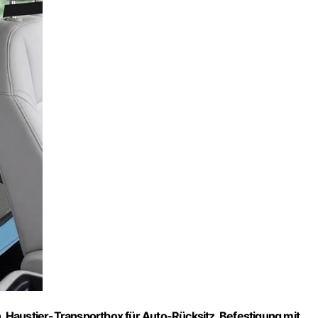
 Haustier-Transportbox für Auto-Rücksitz, Befestigung mit