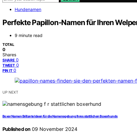
Hundenamen
Perfekte Papillon-Namen für Ihren Welpe
9 minute read
TOTAL
0
Shares
0
SHARE
0
TWEET
0
PIN IT
UP NEXT
Boxer Namen Brillante Ideen für die Namensgebung Ihres stattlichen Boxerhunds
Published on
09 November 2024