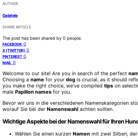
AUTHOR
Gabriele
SHARE ARTICLE
The post has been shared by
0
people.
0
FACEBOOK
0
X (TWITTER)
0
PINTEREST
0
MAIL
Welcome to our site! Are you in search of the perfect
na
Choosing a
name
for your
dog
is crucial, as it should re
you make the right choice, we’ve compiled
tips
on selecti
male
Papillon names
for you.
Bevor wir uns in die verschiedenen Namenskategorien stür
worauf Sie bei der
Namenswahl
achten sollten.
Wichtige Aspekte bei der Namenswahl für Ihren Hun
Wählen Sie einen kurzen
Namen
mit zwei Silben, de