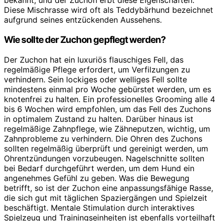
bekannt, und der Zuchon erbt diese Eigenschaften.
Diese Mischrasse wird oft als Teddybärhund bezeichnet
aufgrund seines entzückenden Aussehens.
Wie sollte der Zuchon gepflegt werden?
Der Zuchon hat ein luxuriös flauschiges Fell, das
regelmäßige Pflege erfordert, um Verfilzungen zu
verhindern. Sein lockiges oder welliges Fell sollte
mindestens einmal pro Woche gebürstet werden, um es
knotenfrei zu halten. Ein professionelles Grooming alle 4
bis 6 Wochen wird empfohlen, um das Fell des Zuchons
in optimalem Zustand zu halten. Darüber hinaus ist
regelmäßige Zahnpflege, wie Zähneputzen, wichtig, um
Zahnprobleme zu verhindern. Die Ohren des Zuchons
sollten regelmäßig überprüft und gereinigt werden, um
Ohrentzündungen vorzubeugen. Nagelschnitte sollten
bei Bedarf durchgeführt werden, um dem Hund ein
angenehmes Gefühl zu geben. Was die Bewegung
betrifft, so ist der Zuchon eine anpassungsfähige Rasse,
die sich gut mit täglichen Spaziergängen und Spielzeit
beschäftigt. Mentale Stimulation durch interaktives
Spielzeug und Trainingseinheiten ist ebenfalls vorteilhaft