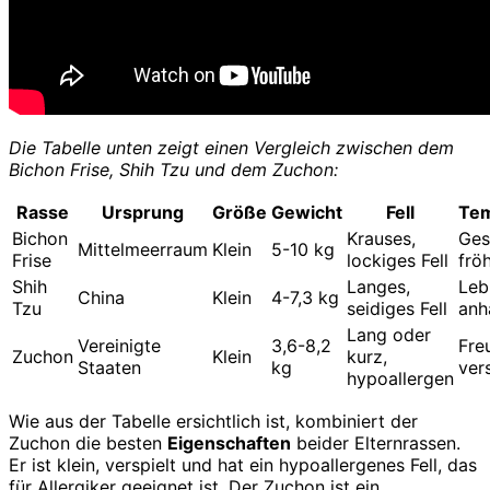
Die Tabelle unten zeigt einen Vergleich zwischen dem
Bichon Frise, Shih Tzu und dem Zuchon:
Rasse
Ursprung
Größe
Gewicht
Fell
Te
Bichon
Krauses,
Gese
Mittelmeerraum
Klein
5-10 kg
Frise
lockiges Fell
fröh
Shih
Langes,
Leb
China
Klein
4-7,3 kg
Tzu
seidiges Fell
anh
Lang oder
Vereinigte
3,6-8,2
Fre
Zuchon
Klein
kurz,
Staaten
kg
vers
hypoallergen
Wie aus der Tabelle ersichtlich ist, kombiniert der
Zuchon die besten
Eigenschaften
beider Elternrassen.
Er ist klein, verspielt und hat ein hypoallergenes Fell, das
für Allergiker geeignet ist. Der Zuchon ist ein