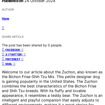
Published on
24 October 2024
AUTHOR
Hans
SHARE ARTICLE
The post has been shared by
0
people.
0
FACEBOOK
0
X (TWITTER)
0
PINTEREST
0
MAIL
Welcome to our article about the Zuchon, also known as
the Bichon Frise-Shih Tzu Mix. This petite designer dog
is gaining popularity in the United States. The Zuchon
combines the best characteristics of the Bichon Frise
and Shih Tzu breeds. With its fluffy and lovable
appearance, it resembles a teddy bear. The Zuchon is an
intelligent and playful companion that easily adjusts to
different environments, making it a great choice for