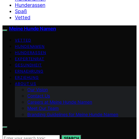
Hunderassen
Spaß
Vetted
Meine Hunde Namen
VETTED
HUNDENAMEN
HUNDERASSEN
EXPERTENRAT
GESUNDHEIT
ERNAEHRUNG
ERZIEHUNG
ABOUT US
Our Vision
Contact Us
Careers at Meine Hunde Namen
Meet Our Team
Branding Guidelines for Meine Hunde Namen
Search for:
SEARCH